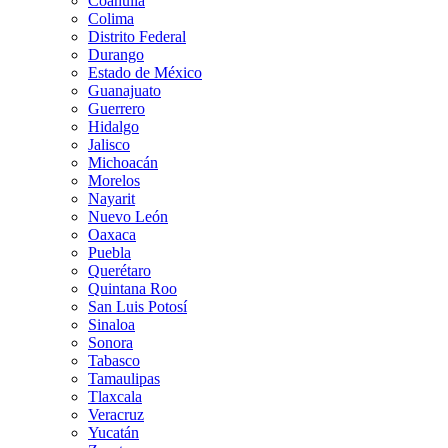
Coahuila
Colima
Distrito Federal
Durango
Estado de México
Guanajuato
Guerrero
Hidalgo
Jalisco
Michoacán
Morelos
Nayarit
Nuevo León
Oaxaca
Puebla
Querétaro
Quintana Roo
San Luis Potosí
Sinaloa
Sonora
Tabasco
Tamaulipas
Tlaxcala
Veracruz
Yucatán