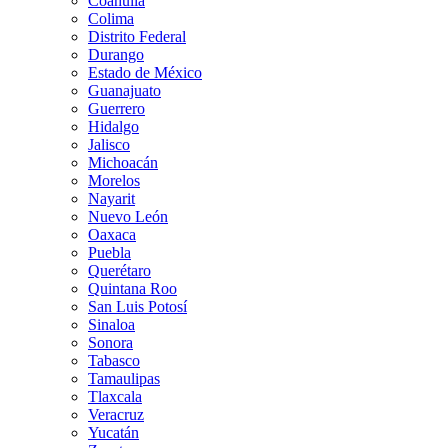
Coahuila
Colima
Distrito Federal
Durango
Estado de México
Guanajuato
Guerrero
Hidalgo
Jalisco
Michoacán
Morelos
Nayarit
Nuevo León
Oaxaca
Puebla
Querétaro
Quintana Roo
San Luis Potosí
Sinaloa
Sonora
Tabasco
Tamaulipas
Tlaxcala
Veracruz
Yucatán