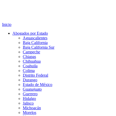
Inicio
Abogados por Estado
Aguascalientes
Baja California
Baja California Sur
Campeche
Chiapas
Chihuahua
Coahuila
Colima
Distrito Federal
Durango
Estado de México
Guanajuato
Guerrero
Hidalgo
Jalisco
Michoacán
Morelos