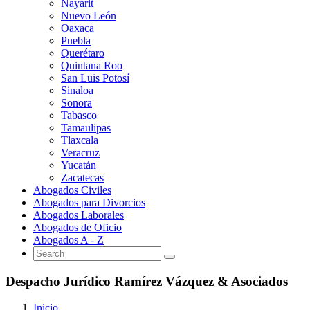
Nayarit
Nuevo León
Oaxaca
Puebla
Querétaro
Quintana Roo
San Luis Potosí
Sinaloa
Sonora
Tabasco
Tamaulipas
Tlaxcala
Veracruz
Yucatán
Zacatecas
Abogados Civiles
Abogados para Divorcios
Abogados Laborales
Abogados de Oficio
Abogados A - Z
Despacho Jurídico Ramírez Vázquez & Asociados
Inicio